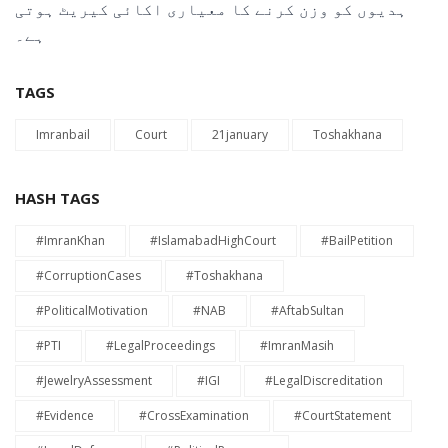
ہدیوں کو وزن کرنے کا معیاری اکائی کیریٹ ہوتی
ہے۔
TAGS
Imranbail
Court
21january
Toshakhana
HASH TAGS
#ImranKhan
#IslamabadHighCourt
#BailPetition
#CorruptionCases
#Toshakhana
#PoliticalMotivation
#NAB
#AftabSultan
#PTI
#LegalProceedings
#ImranMasih
#JewelryAssessment
#IGI
#LegalDiscreditation
#Evidence
#CrossExamination
#CourtStatement