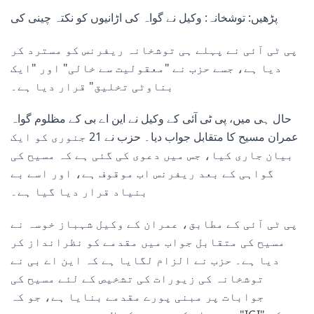
پڑھیں: توشخانہ: وکیل نے گواہ کی اڑانیوں کو نکتہ چینی کی
پی ٹی آئی نے پہلے ہی توشخانہ ریفرنس کو مسترد کر
دیا ہے، جسے حزب نے "معقولیت سے خالی" اور "ایک
بناوٹی تخلیق" قرار دیا ہے۔
حال ہی میں، پی ٹی آئی کے وکیل نے این اے بی کے مظلوم گواہ
عمران مسیح کا متقابل جواب دیا۔ حزب نے 21 جنوری کو ایک
بیان جاری کیا، جس میں دعوی کی گئی ہے کہ مسیح کی
گواہی کے بعد ریفرنس اب موقوف ہے، اور اسے بے
بنیاد قرار دیا گیا ہے۔
پی ٹی آئی کے مطابق، عمران کے وکیل شہباز خوسہ نے
مسیح کی متقابل جواب میں مقدمے کو نظرانداز کر
دیا ہے۔ حزب نے الزام لگایا ہے کہ این اے بی نے
توشخانہ کی زیورات کی تشخیص کے لئے مسیح کی
جوابات پر مبنی پورے مقدمے بنایا ہے، جو کہ