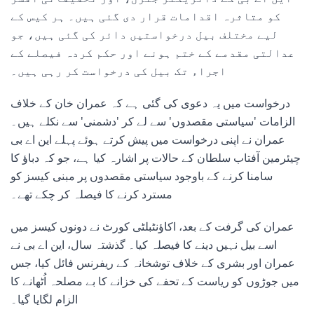
کو متاثرہ اقدامات قرار دی گئی ہیں۔ ہر کیس کے
لیے مختلف بیل درخواستیں دائر کی گئی ہیں، جو
عدالتی مقدمے کے ختم ہونے اور حکم کردہ فیصلے کے
اجراء تک بیل کی درخواست کر رہی ہیں۔
درخواست میں یہ دعوی کی گئی ہے کہ عمران خان کے خلاف
الزامات 'سیاستی مقصدوں' سے لے کر 'دشمنی' سے نکلے ہیں۔
عمران نے اپنی درخواست میں پیش کرتے ہوئے پہلے این اے بی
چیئرمین آفتاب سلطان کے حالات پر اشارہ کیا ہے، جو کہ دباؤ کا
سامنا کرنے کے باوجود سیاستی مقصدوں پر مبنی کیسز کو
مسترد کرنے کا فیصلہ کر چکے تھے۔
عمران کی گرفت کے بعد، اکاؤنٹبلٹی کورٹ نے دونوں کیسز میں
اسے بیل نہیں دینے کا فیصلہ کیا۔ گذشتہ سال، این اے بی نے
عمران اور بشری کے خلاف توشخانہ کے ریفرنس فائل کیا، جس
میں جوڑوں کو ریاست کے تحفے کی خزانے کا بے مصلحہ اُٹھانے کا
الزام لگایا گیا۔