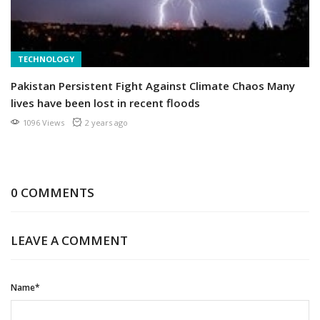
CURRENT AFFAIRS
Women Lawyers Challenge Aurat March in SHC
1071 Views
2 years ago
0 COMMENTS
LEAVE A COMMENT
Name*