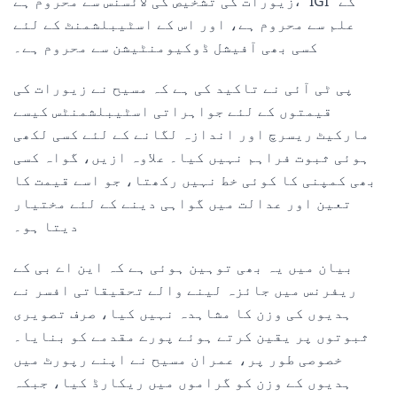
زیورات کی تشخیص کی لائسنس سے محروم ہے، "IGI" کے
علم سے محروم ہے، اور اس کے اسٹیبلشمنٹ کے لئے
کسی بھی آفیشل ڈوکیومنٹیشن سے محروم ہے۔
پی ٹی آئی نے تاکید کی ہے کہ مسیح نے زیورات کی
قیمتوں کے لئے جواہراتی اسٹیبلشمنٹس کیسے
مارکیٹ ریسرچ اور اندازہ لگانے کے لئے کسی لکھی
ہوئی ثبوت فراہم نہیں کیا۔ علاوہ ازیں، گواہ کسی
بھی کمپنی کا کوئی خط نہیں رکھتا، جو اسے قیمت کا
تعین اور عدالت میں گواہی دینے کے لئے مختیار
دیتا ہو۔
بیان میں یہ بھی توہین ہوئی ہے کہ این اے بی کے
ریفرنس میں جائزہ لینے والے تحقیقاتی افسر نے
ہدیوں کی وزن کا مشاہدہ نہیں کیا، صرف تصویری
ثبوتوں پر یقین کرتے ہوئے پورے مقدمے کو بنایا۔
خصوصی طور پر، عمران مسیح نے اپنے رپورٹ میں
ہدیوں کے وزن کو گراموں میں ریکارڈ کیا، جبکہ