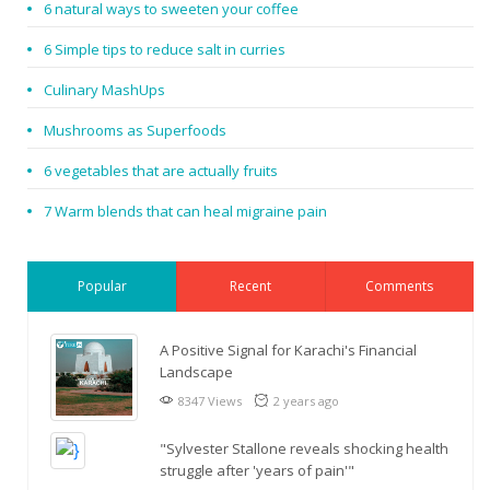
6 natural ways to sweeten your coffee
6 Simple tips to reduce salt in curries
Culinary MashUps
Mushrooms as Superfoods
6 vegetables that are actually fruits
7 Warm blends that can heal migraine pain
Popular
Recent
Comments
A Positive Signal for Karachi's Financial
Landscape
8347 Views
2 years ago
"Sylvester Stallone reveals shocking health
struggle after 'years of pain'"