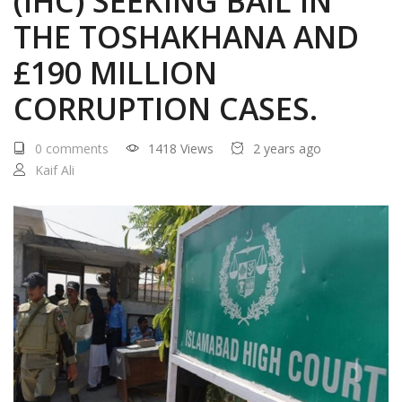
(IHC) SEEKING BAIL IN
THE TOSHAKHANA AND
£190 MILLION
CORRUPTION CASES.
0 comments
1418 Views
2 years ago
Kaif Ali