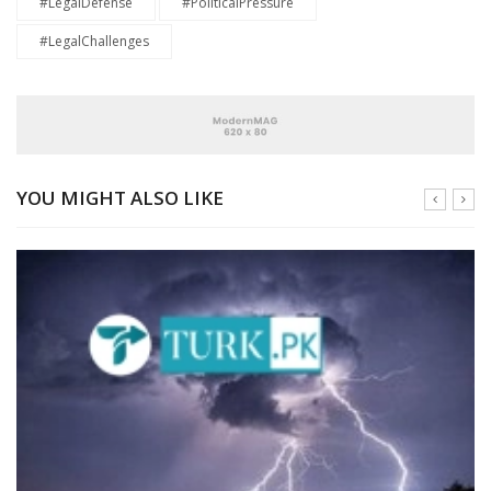
#LegalDefense
#PoliticalPressure
#LegalChallenges
YOU MIGHT ALSO LIKE