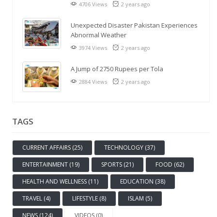
4706 Views
2 years ago
Unexpected Disaster Pakistan Experiences
Abnormal Weather
3974 Views
2 years ago
A Jump of 2750 Rupees per Tola
2884 Views
2 years ago
TAGS
CURRENT AFFAIRS (25)
TECHNOLOGY (37)
ENTERTAINMENT (19)
SPORTS (21)
FOOD (62)
HEALTH AND WELLNESS (11)
EDUCATION (38)
TRAVEL (4)
LIFESTYLE (8)
ISLAM (5)
NEWS (124)
VIDEOS (0)