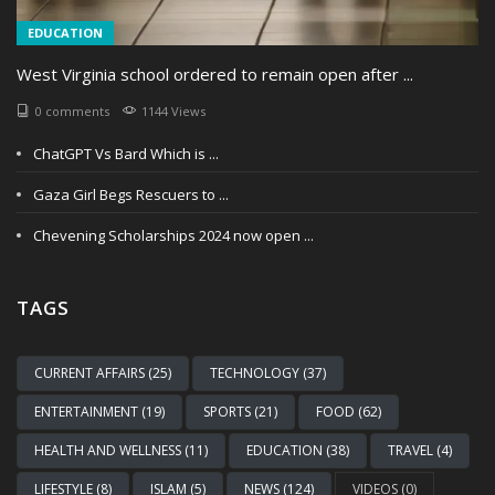
EDUCATION
West Virginia school ordered to remain open after ...
0 comments
1144 Views
ChatGPT Vs Bard Which is ...
Gaza Girl Begs Rescuers to ...
Chevening Scholarships 2024 now open ...
TAGS
CURRENT AFFAIRS (25)
TECHNOLOGY (37)
ENTERTAINMENT (19)
SPORTS (21)
FOOD (62)
HEALTH AND WELLNESS (11)
EDUCATION (38)
TRAVEL (4)
LIFESTYLE (8)
ISLAM (5)
NEWS (124)
VIDEOS (0)